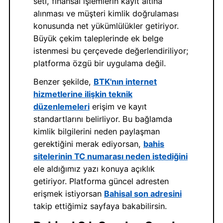
seti, finansal işlemlerin kayıt altına
alınması ve müşteri kimlik doğrulaması
konusunda net yükümlülükler getiriyor.
Büyük çekim taleplerinde ek belge
istenmesi bu çerçevede değerlendiriliyor;
platforma özgü bir uygulama değil.
Benzer şekilde,
BTK'nın internet
hizmetlerine ilişkin teknik
düzenlemeleri
erişim ve kayıt
standartlarını belirliyor. Bu bağlamda
kimlik bilgilerini neden paylaşman
gerektiğini merak ediyorsan,
bahis
sitelerinin TC numarası neden istediğini
ele aldığımız yazı konuya açıklık
getiriyor. Platforma güncel adresten
erişmek istiyorsan
Bahisal son adresini
takip ettiğimiz sayfaya bakabilirsin.