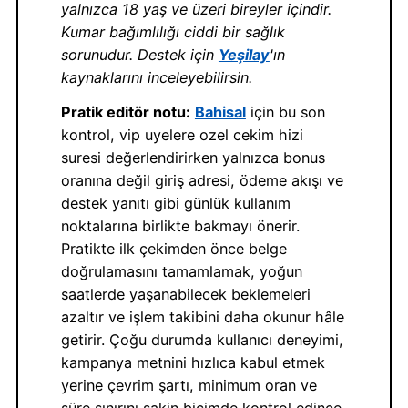
yalnızca 18 yaş ve üzeri bireyler içindir.
Kumar bağımlılığı ciddi bir sağlık
sorunudur. Destek için
Yeşilay
'ın
kaynaklarını inceleyebilirsin.
Pratik editör notu:
Bahisal
için bu son
kontrol, vip uyelere ozel cekim hizi
suresi değerlendirirken yalnızca bonus
oranına değil giriş adresi, ödeme akışı ve
destek yanıtı gibi günlük kullanım
noktalarına birlikte bakmayı önerir.
Pratikte ilk çekimden önce belge
doğrulamasını tamamlamak, yoğun
saatlerde yaşanabilecek beklemeleri
azaltır ve işlem takibini daha okunur hâle
getirir. Çoğu durumda kullanıcı deneyimi,
kampanya metnini hızlıca kabul etmek
yerine çevrim şartı, minimum oran ve
süre sınırını sakin biçimde kontrol edince