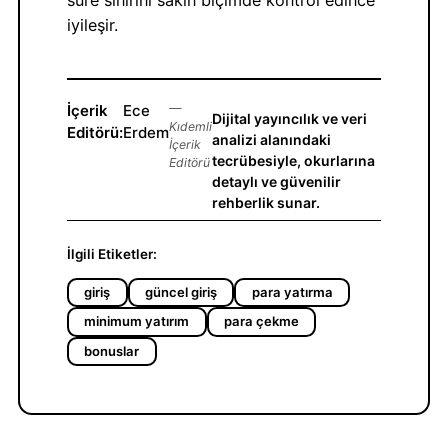
iyileşir.
İçerik
Ece
—
Dijital yayıncılık ve veri
Kıdemli
Editörü:
Erdem
analizi alanındaki
İçerik
tecrübesiyle, okurlarına
Editörü
detaylı ve güvenilir
rehberlik sunar.
İlgili Etiketler:
giriş
güncel giriş
para yatırma
minimum yatırım
para çekme
bonuslar