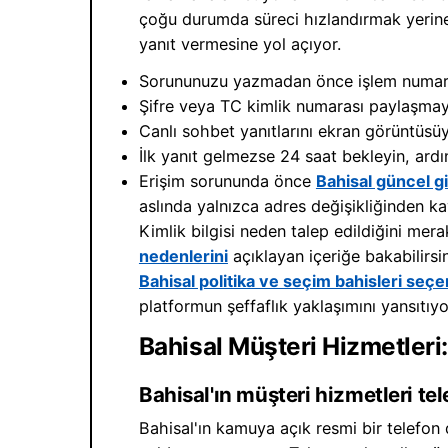
çoğu durumda süreci hızlandırmak yerine u
yanıt vermesine yol açıyor.
Sorununuzu yazmadan önce işlem numaranızı
Şifre veya TC kimlik numarası paylaşmayı
Canlı sohbet yanıtlarını ekran görüntüsüy
İlk yanıt gelmezse 24 saat bekleyin, ard
Erişim sorununda önce
Bahisal güncel gi
aslında yalnızca adres değişikliğinden ka
Kimlik bilgisi neden talep edildiğini mer
nedenlerini
açıklayan içeriğe bakabilirsin
Bahisal politika ve seçim bahisleri seçe
platformun şeffaflık yaklaşımını yansıtıyo
Bahisal Müşteri Hizmetleri:
Bahisal'ın müşteri hizmetleri te
Bahisal'ın kamuya açık resmi bir telefon