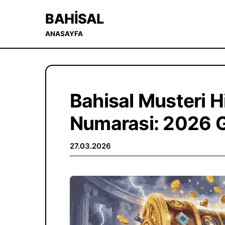
BAHISAL
ANASAYFA
Bahisal Musteri H
Numarasi: 2026 G
27.03.2026