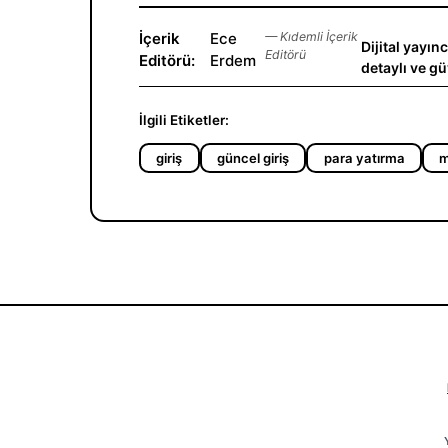
İçerik
Ece
— Kıdemli İçerik
Dijital yayın
Editörü
Editörü:
Erdem
detaylı ve gü
İlgili Etiketler:
giriş
güncel giriş
para yatırma
m