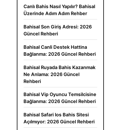
Canlı Bahis Nasıl Yapılır? Bahisal
Üzerinde Adım Adım Rehber
Bahisal Son Giriş Adresi: 2026
Güncel Rehberi
Bahisal Canli Destek Hattina
Bağlanma: 2026 Güncel Rehberi
Bahisal Ruyada Bahis Kazanmak
Ne Anlama: 2026 Güncel
Rehberi
Bahisal Vip Oyuncu Temsilcisine
Bağlanma: 2026 Güncel Rehberi
Bahisal Safari Ios Bahis Sitesi
Açılmıyor: 2026 Güncel Rehberi