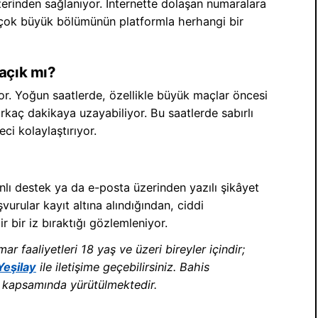
erinden sağlanıyor. İnternette dolaşan numaralara
çok büyük bölümünün platformla herhangi bir
 açık mı?
yor. Yoğun saatlerde, özellikle büyük maçlar öncesi
rkaç dakikaya uzayabiliyor. Bu saatlerde sabırlı
i kolaylaştırıyor.
lı destek ya da e-posta üzerinden yazılı şikâyet
şvurular kayıt altına alındığından, ciddi
r bir iz bıraktığı gözlemleniyor.
r faaliyetleri 18 yaş ve üzeri bireyler içindir;
Yeşilay
ile iletişime geçebilirsiniz. Bahis
kapsamında yürütülmektedir.