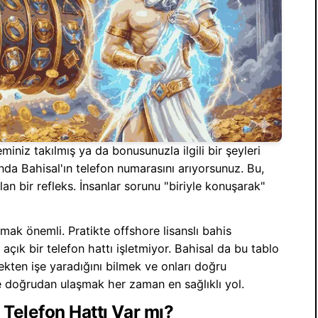
iniz takılmış ya da bonusunuzla ilgili bir şeyleri
da Bahisal'ın telefon numarasını arıyorsunuz. Bu,
an bir refleks. İnsanlar sorunu "biriyle konuşarak"
mak önemli. Pratikte offshore lisanslı bahis
çık bir telefon hattı işletmiyor. Bahisal da bu tablo
ekten işe yaradığını bilmek ve onları doğru
re doğrudan ulaşmak her zaman en sağlıklı yol.
 Telefon Hattı Var mı?