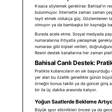
Kısaca söylemek gerekirse: Bahisal'ın r
bulunmuyor. İnternette zaman zaman çeşi
teyit etmek oldukça güç. Gözlemlenen t
olmuyor ya da bambaşka bir kaynağa bağ
Burada acele etme. Sosyal medyada payla
numaralarına ihtiyatla yaklaşmak gerekiyor
numarası gibi kişisel verileri, doğruluğu
Resmi destek kanallarına her zaman plat
Bahisal Canlı Destek: Prati
Pratikte kullanıcıların en sık başvurduğu v
yer alan bu özellik genellikle günün büy
örneğin bonus takibi ya da güncel giriş 
bir ila üç dakika arasında kalıyor.
Yoğun Saatlerde Bekleme Artıy
Büyük spor etkinlikleri öncesi ya da gec