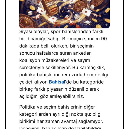
Siyasi olaylar, spor bahislerinden farklı
bir dinamiğe sahip. Bir maçın sonucu 90
dakikada belli olurken, bir seçimin
sonucu haftalarca süren anketler,
koalisyon müzakereleri ve sayım
süreçleriyle şekilleniyor. Bu karmaşıklık,
politika bahislerini hem zorlu hem de ilgi
çekici kılıyor.
Bahisal
'de bu kategoride
birkaç farklı piyasanın düzenli olarak
açıldığını gözlemleyebilirsiniz.
Politika ve seçim bahislerinin diğer
kategorilerden ayrıldığı nokta şu: bilgi
birikimi her zaman avantaj sağlamıyor.
Deneyimli bahisçilerin de yanılabildiği,