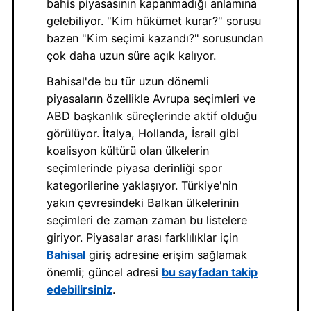
bahis piyasasının kapanmadığı anlamına
gelebiliyor. "Kim hükümet kurar?" sorusu
bazen "Kim seçimi kazandı?" sorusundan
çok daha uzun süre açık kalıyor.
Bahisal'de bu tür uzun dönemli
piyasaların özellikle Avrupa seçimleri ve
ABD başkanlık süreçlerinde aktif olduğu
görülüyor. İtalya, Hollanda, İsrail gibi
koalisyon kültürü olan ülkelerin
seçimlerinde piyasa derinliği spor
kategorilerine yaklaşıyor. Türkiye'nin
yakın çevresindeki Balkan ülkelerinin
seçimleri de zaman zaman bu listelere
giriyor. Piyasalar arası farklılıklar için
Bahisal
giriş adresine erişim sağlamak
önemli; güncel adresi
bu sayfadan takip
edebilirsiniz
.