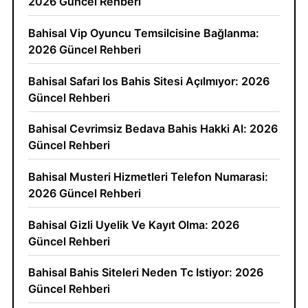
2026 Güncel Rehberi
Bahisal Vip Oyuncu Temsilcisine Bağlanma:
2026 Güncel Rehberi
Bahisal Safari Ios Bahis Sitesi Açılmıyor: 2026
Güncel Rehberi
Bahisal Cevrimsiz Bedava Bahis Hakki Al: 2026
Güncel Rehberi
Bahisal Musteri Hizmetleri Telefon Numarasi:
2026 Güncel Rehberi
Bahisal Gizli Uyelik Ve Kayıt Olma: 2026
Güncel Rehberi
Bahisal Bahis Siteleri Neden Tc Istiyor: 2026
Güncel Rehberi