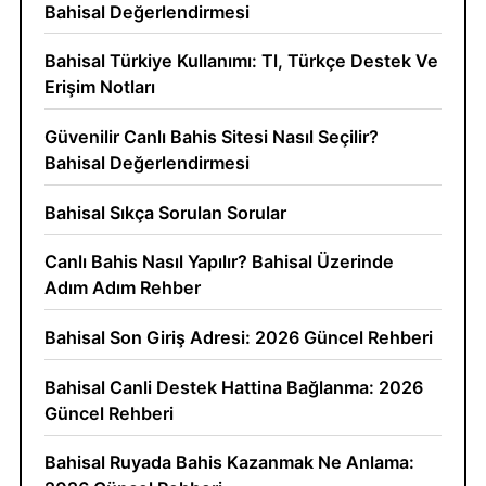
Bahisal Değerlendirmesi
Bahisal Türkiye Kullanımı: Tl, Türkçe Destek Ve
Erişim Notları
Güvenilir Canlı Bahis Sitesi Nasıl Seçilir?
Bahisal Değerlendirmesi
Bahisal Sıkça Sorulan Sorular
Canlı Bahis Nasıl Yapılır? Bahisal Üzerinde
Adım Adım Rehber
Bahisal Son Giriş Adresi: 2026 Güncel Rehberi
Bahisal Canli Destek Hattina Bağlanma: 2026
Güncel Rehberi
Bahisal Ruyada Bahis Kazanmak Ne Anlama: