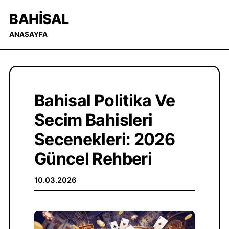
BAHISAL
ANASAYFA
Bahisal Politika Ve
Secim Bahisleri
Secenekleri: 2026
Güncel Rehberi
10.03.2026