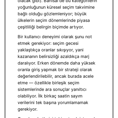
olacak gibi). Bahisal'de bu kategorilerin
yoğunluğunun küresel seçim takvimine
bağlı olduğu gözlemleniyor; büyük
ülkelerin seçim dönemlerinde piyasa
çeşitliliği belirgin biçimde artıyor.
Bir kullanıcı deneyimi olarak şunu not
etmek gerekiyor: seçim gecesi
yaklaştıkça oranlar sıkışıyor, yani
kazananın belirsizliği azaldıkça marj
daralıyor. Erken dönemde daha yüksek
oranla giriş yapmak bir strateji olarak
değerlendirilebilir, ancak burada acele
etme — özellikle birleşik seçim
sistemlerinde ara sonuçlar yanıltıcı
olabiliyor. İlk birkaç saatin sayım
verilerini tek başına yorumlamamak
gerekiyor.