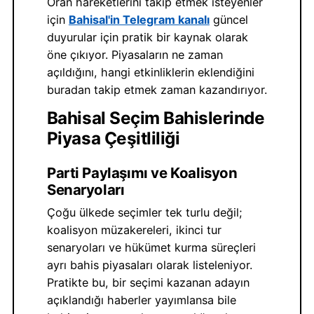
Oran hareketlerini takip etmek isteyenler
için
Bahisal'in Telegram kanalı
güncel
duyurular için pratik bir kaynak olarak
öne çıkıyor. Piyasaların ne zaman
açıldığını, hangi etkinliklerin eklendiğini
buradan takip etmek zaman kazandırıyor.
Bahisal Seçim Bahislerinde
Piyasa Çeşitliliği
Parti Paylaşımı ve Koalisyon
Senaryoları
Çoğu ülkede seçimler tek turlu değil;
koalisyon müzakereleri, ikinci tur
senaryoları ve hükümet kurma süreçleri
ayrı bahis piyasaları olarak listeleniyor.
Pratikte bu, bir seçimi kazanan adayın
açıklandığı haberler yayımlansa bile