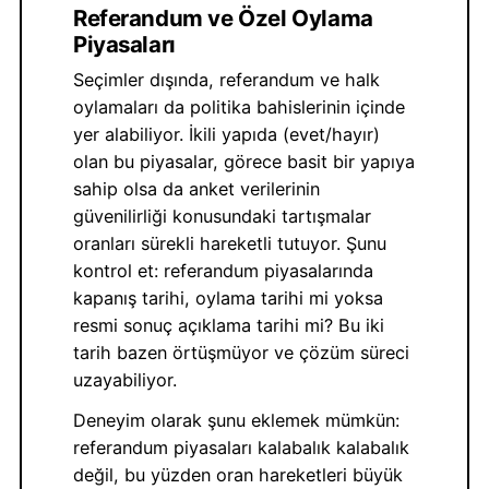
Referandum ve Özel Oylama
Piyasaları
Seçimler dışında, referandum ve halk
oylamaları da politika bahislerinin içinde
yer alabiliyor. İkili yapıda (evet/hayır)
olan bu piyasalar, görece basit bir yapıya
sahip olsa da anket verilerinin
güvenilirliği konusundaki tartışmalar
oranları sürekli hareketli tutuyor. Şunu
kontrol et: referandum piyasalarında
kapanış tarihi, oylama tarihi mi yoksa
resmi sonuç açıklama tarihi mi? Bu iki
tarih bazen örtüşmüyor ve çözüm süreci
uzayabiliyor.
Deneyim olarak şunu eklemek mümkün:
referandum piyasaları kalabalık kalabalık
değil, bu yüzden oran hareketleri büyük