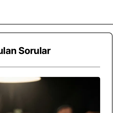
ulan Sorular