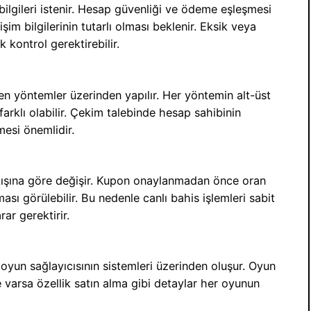
 bilgileri istenir. Hesap güvenliği ve ödeme eşleşmesi
şim bilgilerinin tutarlı olması beklenir. Eksik veya
 kontrol gerektirebilir.
en yöntemler üzerinden yapılır. Her yöntemin alt-üst
 farklı olabilir. Çekim talebinde hesap sahibinin
mesi önemlidir.
akışına göre değişir. Kupon onaylanmadan önce oran
ı görülebilir. Bu nedenle canlı bahis işlemleri sabit
ar gerektirir.
 oyun sağlayıcısının sistemleri üzerinden oluşur. Oyun
ve varsa özellik satın alma gibi detaylar her oyunun