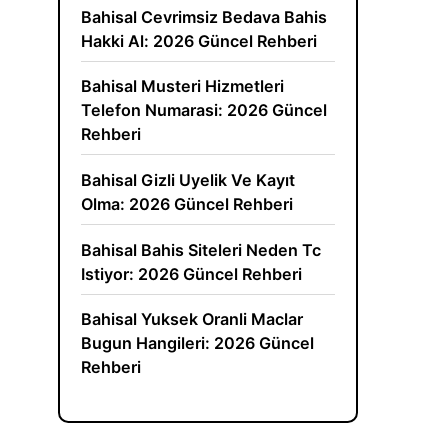
Bahisal Cevrimsiz Bedava Bahis
Hakki Al: 2026 Güncel Rehberi
Bahisal Musteri Hizmetleri
Telefon Numarasi: 2026 Güncel
Rehberi
Bahisal Gizli Uyelik Ve Kayıt
Olma: 2026 Güncel Rehberi
Bahisal Bahis Siteleri Neden Tc
Istiyor: 2026 Güncel Rehberi
Bahisal Yuksek Oranli Maclar
Bugun Hangileri: 2026 Güncel
Rehberi