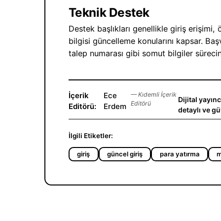
Teknik Destek
Destek başlıkları genellikle giriş erişi
bilgisi güncelleme konularını kapsar. Baş
talep numarası gibi somut bilgiler sürecin 
İçerik
Ece
— Kıdemli İçerik
Dijital yayın
Editörü
Editörü:
Erdem
detaylı ve gü
İlgili Etiketler:
giriş
güncel giriş
para yatırma
m