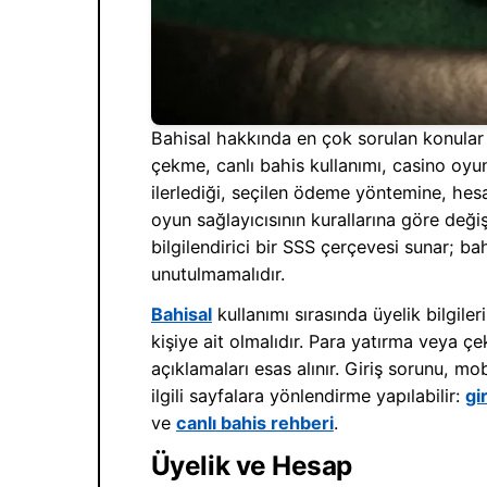
Bahisal hakkında en çok sorulan konular
çekme, canlı bahis kullanımı, casino oyunl
ilerlediği, seçilen ödeme yöntemine, hesa
oyun sağlayıcısının kurallarına göre değişe
bilgilendirici bir SSS çerçevesi sunar; bah
unutulmamalıdır.
Bahisal
kullanımı sırasında üyelik bilgil
kişiye ait olmalıdır. Para yatırma veya ç
açıklamaları esas alınır. Giriş sorunu, mo
ilgili sayfalara yönlendirme yapılabilir:
gi
ve
canlı bahis rehberi
.
Üyelik ve Hesap