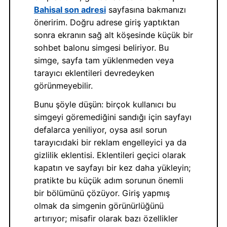
Bahisal son adresi
sayfasına bakmanızı
öneririm. Doğru adrese giriş yaptıktan
sonra ekranın sağ alt köşesinde küçük bir
sohbet balonu simgesi beliriyor. Bu
simge, sayfa tam yüklenmeden veya
tarayıcı eklentileri devredeyken
görünmeyebilir.
Bunu şöyle düşün: birçok kullanıcı bu
simgeyi göremediğini sandığı için sayfayı
defalarca yeniliyor, oysa asıl sorun
tarayıcıdaki bir reklam engelleyici ya da
gizlilik eklentisi. Eklentileri geçici olarak
kapatın ve sayfayı bir kez daha yükleyin;
pratikte bu küçük adım sorunun önemli
bir bölümünü çözüyor. Giriş yapmış
olmak da simgenin görünürlüğünü
artırıyor; misafir olarak bazı özellikler