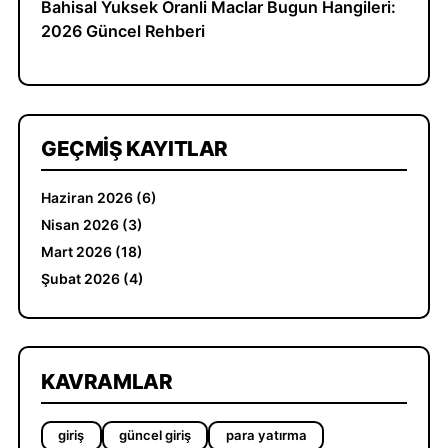
Bahisal Yuksek Oranli Maclar Bugun Hangileri:
2026 Güncel Rehberi
GEÇMIŞ KAYITLAR
Haziran 2026 (6)
Nisan 2026 (3)
Mart 2026 (18)
Şubat 2026 (4)
KAVRAMLAR
giriş
güncel giriş
para yatırma