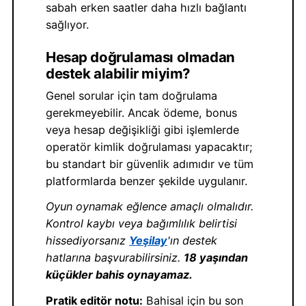
sabah erken saatler daha hızlı bağlantı
sağlıyor.
Hesap doğrulaması olmadan
destek alabilir miyim?
Genel sorular için tam doğrulama
gerekmeyebilir. Ancak ödeme, bonus
veya hesap değişikliği gibi işlemlerde
operatör kimlik doğrulaması yapacaktır;
bu standart bir güvenlik adımıdır ve tüm
platformlarda benzer şekilde uygulanır.
Oyun oynamak eğlence amaçlı olmalıdır.
Kontrol kaybı veya bağımlılık belirtisi
hissediyorsanız
Yeşilay
'ın destek
hatlarına başvurabilirsiniz.
18 yaşından
küçükler bahis oynayamaz.
Pratik editör notu:
Bahisal için bu son