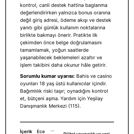
kontrol, canli destek hattina baglanma
değerlendirirken yalnızca bonus oranına
değil giriş adresi, ödeme akışı ve destek
yanıtı gibi günlük kullanım noktalarına
birlikte bakmayı önerir. Pratikte ilk
çekimden önce belge doğrulamasını
tamamlamak, yoğun saatlerde
yaşanabilecek beklemeleri azaltır ve
işlem takibini daha okunur hâle getirir.
Sorumlu kumar uyarısı:
Bahis ve casino
oyunları 18 yaş üstü kullanıcılar içindir.
Bağımlılık riski taşır; oynadığını kontrol
et, bütçeni aşma. Yardım için Yeşilay
Danışmanlık Merkezi (115).
İçerik
Ece
—
Dijital yayıncılık ve veri