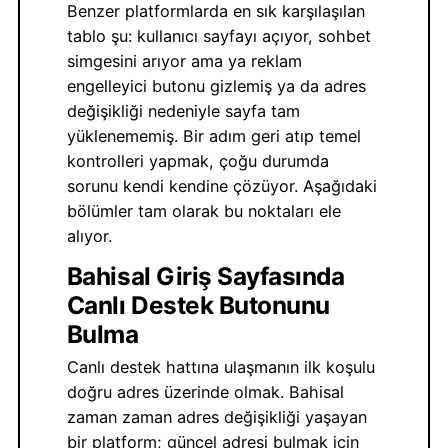
Benzer platformlarda en sık karşılaşılan
tablo şu: kullanıcı sayfayı açıyor, sohbet
simgesini arıyor ama ya reklam
engelleyici butonu gizlemiş ya da adres
değişikliği nedeniyle sayfa tam
yüklenememiş. Bir adım geri atıp temel
kontrolleri yapmak, çoğu durumda
sorunu kendi kendine çözüyor. Aşağıdaki
bölümler tam olarak bu noktaları ele
alıyor.
Bahisal Giriş Sayfasında
Canlı Destek Butonunu
Bulma
Canlı destek hattına ulaşmanın ilk koşulu
doğru adres üzerinde olmak. Bahisal
zaman zaman adres değişikliği yaşayan
bir platform; güncel adresi bulmak için