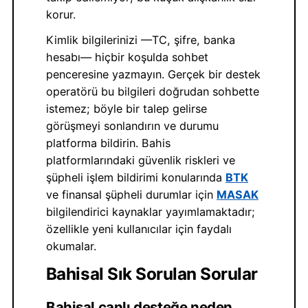
korur.
Kimlik bilgilerinizi —TC, şifre, banka
hesabı— hiçbir koşulda sohbet
penceresine yazmayın. Gerçek bir destek
operatörü bu bilgileri doğrudan sohbette
istemez; böyle bir talep gelirse
görüşmeyi sonlandırın ve durumu
platforma bildirin. Bahis
platformlarındaki güvenlik riskleri ve
şüpheli işlem bildirimi konularında
BTK
ve finansal şüpheli durumlar için
MASAK
bilgilendirici kaynaklar yayımlamaktadır;
özellikle yeni kullanıcılar için faydalı
okumalar.
Bahisal Sık Sorulan Sorular
Bahisal canlı desteğe neden