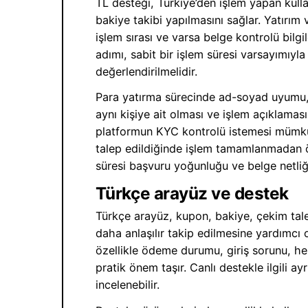
TL desteği, Türkiye’den işlem yapan kull
bakiye takibi yapılmasını sağlar. Yatırım v
işlem sırası ve varsa belge kontrolü bilg
adımı, sabit bir işlem süresi varsayımıyl
değerlendirilmelidir.
Para yatırma sürecinde ad-soyad uyumu, 
aynı kişiye ait olması ve işlem açıklaması
platformun KYC kontrolü istemesi mümkü
talep edildiğinde işlem tamamlanmadan ö
süresi başvuru yoğunluğu ve belge netliği
Türkçe arayüz ve destek
Türkçe arayüz, kupon, bakiye, çekim tal
daha anlaşılır takip edilmesine yardımcı 
özellikle ödeme durumu, giriş sorunu, hes
pratik önem taşır. Canlı destekle ilgili ayr
incelenebilir.