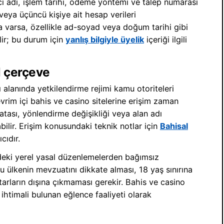
cı adı, işlem tarihi, ödeme yöntemi ve talep numarası
si veya üçüncü kişiye ait hesap verileri
a varsa, özellikle ad-soyad veya doğum tarihi gibi
ir; bu durum için
yanlış bilgiyle üyelik
içeriği ilgili
l çerçeve
ı alanında yetkilendirme rejimi kamu otoriteleri
çevrim içi bahis ve casino sitelerine erişim zaman
atası, yönlendirme değişikliği veya alan adı
bilir. Erişim konusundaki teknik notlar için
Bahisal
cıdır.
’deki yerel yasal düzenlemelerden bağımsız
u ülkenin mevzuatını dikkate alması, 18 yaş sınırına
tarların dışına çıkmaması gerekir. Bahis ve casino
 ihtimali bulunan eğlence faaliyeti olarak