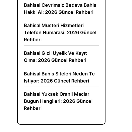
Bahisal Cevrimsiz Bedava Bahis
Hakki Al: 2026 Güncel Rehberi
Bahisal Musteri Hizmetleri
Telefon Numarasi: 2026 Güncel
Rehberi
Bahisal Gizli Uyelik Ve Kayıt
Olma: 2026 Güncel Rehberi
Bahisal Bahis Siteleri Neden Tc
Istiyor: 2026 Güncel Rehberi
Bahisal Yuksek Oranli Maclar
Bugun Hangileri: 2026 Güncel
Rehberi