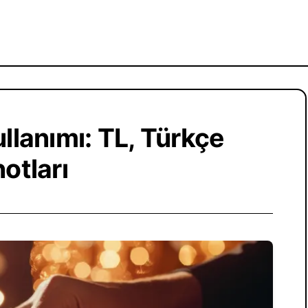
llanımı: TL, Türkçe
otları