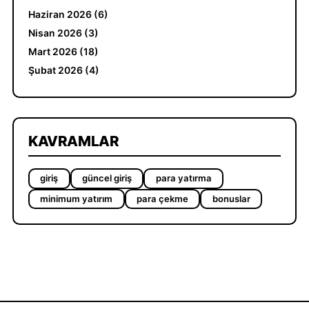
Haziran 2026 (6)
Nisan 2026 (3)
Mart 2026 (18)
Şubat 2026 (4)
KAVRAMLAR
giriş
güncel giriş
para yatırma
minimum yatırım
para çekme
bonuslar