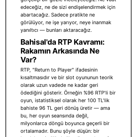
edeceğiz, ne de sizi endişelendirmek için
abartacağız. Sadece pratikte ne
görülüyor, ne işe yarıyor, neye inanmak
yanıltıcı — bunları aktaracağız.
Bahisal'da RTP Kavramı:
Rakamın Arkasında Ne
Var?
RTP, "Return to Player" ifadesinin
kısaltmasıdır ve bir slot oyununun teorik
olarak uzun vadede ne kadar geri
ödediğini gösterir. Örneğin %96 RTP'li bir
oyun, istatistiksel olarak her 100 TL'lik
bahiste 96 TL geri dönüş üretir — ama
bu, her oyun seansında değil,
milyonlarca döngü boyunca geçerli bir
ortalamadır. Bunu şöyle düşün: bir