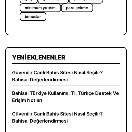
minimum yatırım
para çekme
bonuslar
YENI EKLENENLER
Güvenilir Canlı Bahis Sitesi Nasıl Seçilir?
Bahisal Değerlendirmesi
Bahisal Türkiye Kullanımı: Tl, Türkçe Destek Ve
Erişim Notları
Güvenilir Canlı Bahis Sitesi Nasıl Seçilir?
Bahisal Değerlendirmesi