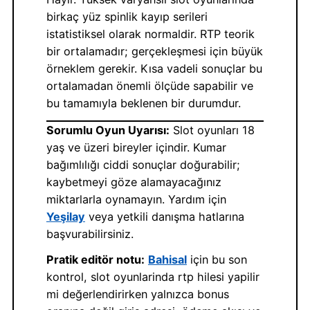
birkaç yüz spinlik kayıp serileri
istatistiksel olarak normaldir. RTP teorik
bir ortalamadır; gerçekleşmesi için büyük
örneklem gerekir. Kısa vadeli sonuçlar bu
ortalamadan önemli ölçüde sapabilir ve
bu tamamıyla beklenen bir durumdur.
Sorumlu Oyun Uyarısı:
Slot oyunları 18
yaş ve üzeri bireyler içindir. Kumar
bağımlılığı ciddi sonuçlar doğurabilir;
kaybetmeyi göze alamayacağınız
miktarlarla oynamayın. Yardım için
Yeşilay
veya yetkili danışma hatlarına
başvurabilirsiniz.
Pratik editör notu:
Bahisal
için bu son
kontrol, slot oyunlarinda rtp hilesi yapilir
mi değerlendirirken yalnızca bonus