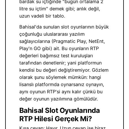
bardak su içtiğinde "bugün ortalama 2
litre su içtim" demek gibi; anlık değil,
uzun vadeli bir tablo.
Bahisal'da sunulan slot oyunlarının büyük
çoğunluğu uluslararası yazılım
sağlayıcılarına (Pragmatic Play, NetEnt,
Play'n GO gibi) ait. Bu oyunların RTP
değerleri bağımsız test kuruluşları
tarafından denetlenir; yani platformun
kendisi bu değeri değiştiremiyor. Gözlem
olarak şunu söylemek mümkün: hangi
lisanslı platformda oynarsanız oynayın,
aynı oyunun RTP'si aynı kalır çünkü bu
değer oyunun yazılımına gömülüdür.
Bahisal Slot Oyunlarında
RTP Hilesi Gerçek Mi?
Kısa cevap: Hayır. Uzun cevap ise biraz