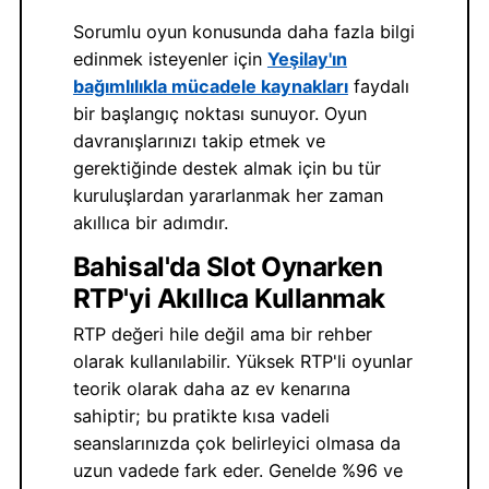
Sorumlu oyun konusunda daha fazla bilgi
edinmek isteyenler için
Yeşilay'ın
bağımlılıkla mücadele kaynakları
faydalı
bir başlangıç noktası sunuyor. Oyun
davranışlarınızı takip etmek ve
gerektiğinde destek almak için bu tür
kuruluşlardan yararlanmak her zaman
akıllıca bir adımdır.
Bahisal'da Slot Oynarken
RTP'yi Akıllıca Kullanmak
RTP değeri hile değil ama bir rehber
olarak kullanılabilir. Yüksek RTP'li oyunlar
teorik olarak daha az ev kenarına
sahiptir; bu pratikte kısa vadeli
seanslarınızda çok belirleyici olmasa da
uzun vadede fark eder. Genelde %96 ve