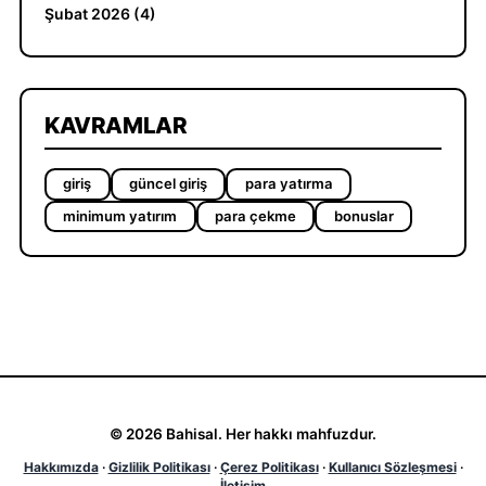
Şubat 2026 (4)
KAVRAMLAR
giriş
güncel giriş
para yatırma
minimum yatırım
para çekme
bonuslar
© 2026 Bahisal. Her hakkı mahfuzdur.
Hakkımızda
·
Gizlilik Politikası
·
Çerez Politikası
·
Kullanıcı Sözleşmesi
·
İletişim