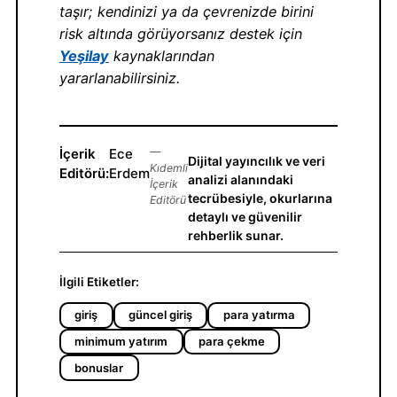
taşır; kendinizi ya da çevrenizde birini
risk altında görüyorsanız destek için
Yeşilay
kaynaklarından
yararlanabilirsiniz.
İçerik
Ece
—
Dijital yayıncılık ve veri
Kıdemli
Editörü:
Erdem
analizi alanındaki
İçerik
tecrübesiyle, okurlarına
Editörü
detaylı ve güvenilir
rehberlik sunar.
İlgili Etiketler:
giriş
güncel giriş
para yatırma
minimum yatırım
para çekme
bonuslar