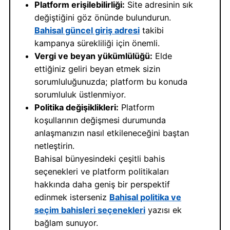
Platform erişilebilirliği:
Site adresinin sık
değiştiğini göz önünde bulundurun.
Bahisal güncel giriş adresi
takibi
kampanya sürekliliği için önemli.
Vergi ve beyan yükümlülüğü:
Elde
ettiğiniz geliri beyan etmek sizin
sorumluluğunuzda; platform bu konuda
sorumluluk üstlenmiyor.
Politika değişiklikleri:
Platform
koşullarının değişmesi durumunda
anlaşmanızın nasıl etkileneceğini baştan
netleştirin.
Bahisal bünyesindeki çeşitli bahis
seçenekleri ve platform politikaları
hakkında daha geniş bir perspektif
edinmek isterseniz
Bahisal politika ve
seçim bahisleri seçenekleri
yazısı ek
bağlam sunuyor.